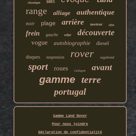
land
l405
classique
range
authentique
alliage
arrière
plage
noir
moteur
l494
découverte
frein
gauche
velar
vogue
autobiographie
diesel
rover
disques
suspension
vagabond
sport
avant
roues
s'adapte
gamme
terre
portugal
Gamme Land Rover
Pour nous joindre
Déclaration de confidentialité