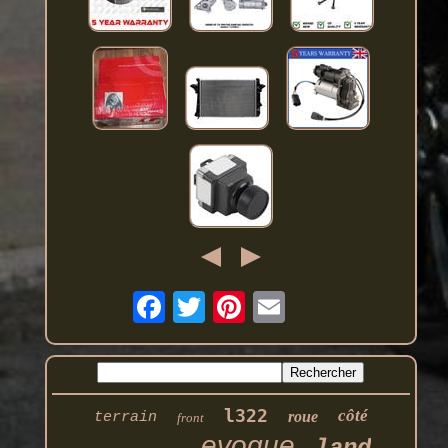
l322
côté
roue
terrain
front
evoque