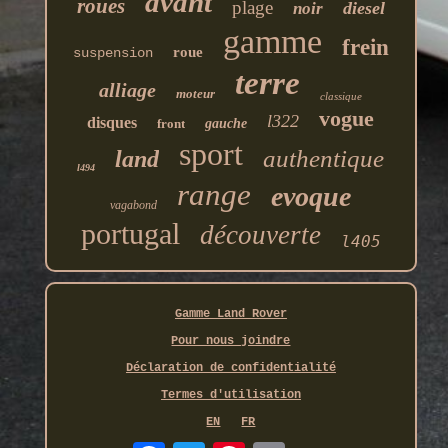
avant
roues
plage
diesel
noir
gamme
frein
roue
suspension
terre
alliage
moteur
classique
vogue
l322
disques
front
gauche
sport
authentique
land
l494
range
evoque
vagabond
portugal
découverte
l405
Gamme Land Rover
Pour nous joindre
Déclaration de confidentialité
Termes d'utilisation
EN
FR