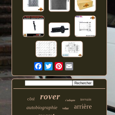
rover
côté
terrain
s'adapte
arrière
autobiographie
velar