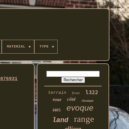
MATERIAL
TYPE
5076931
l322
terrain
front
côté
roue
classique
evoque
l405
range
land
alliage