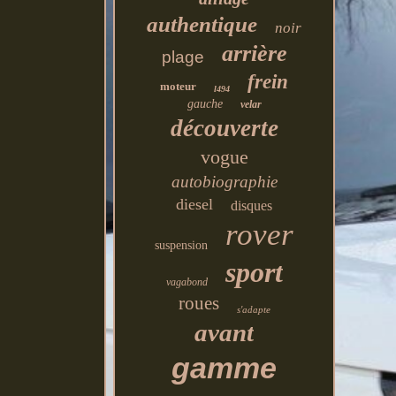
authentique
noir
arrière
plage
frein
moteur
l494
gauche
velar
découverte
vogue
autobiographie
diesel
disques
rover
suspension
sport
vagabond
roues
s'adapte
avant
gamme