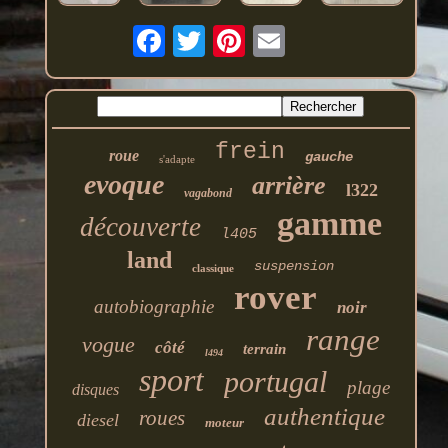
frein
roue
gauche
s'adapte
evoque
arrière
l322
vagabond
gamme
découverte
l405
land
suspension
classique
rover
autobiographie
noir
range
vogue
côté
terrain
l494
sport
portugal
plage
disques
authentique
roues
diesel
moteur