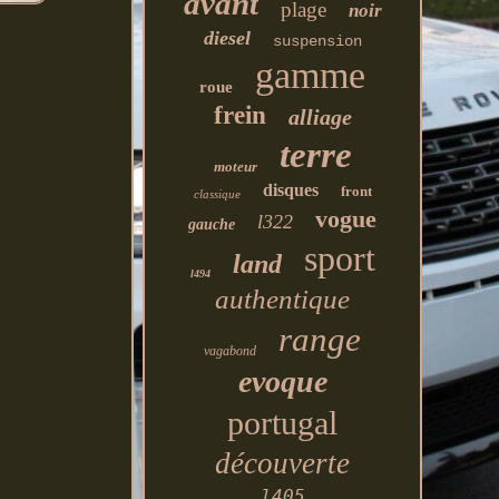
avant
plage
noir
diesel
suspension
gamme
roue
frein
alliage
terre
moteur
disques
front
classique
vogue
l322
gauche
sport
land
l494
authentique
range
vagabond
evoque
portugal
découverte
l405