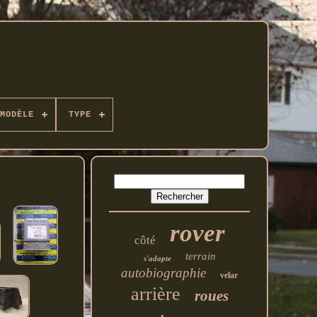
MODÈLE
TYPE
rover
côté
terrain
s'adapte
autobiographie
velar
arrière
roues