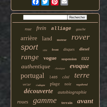
frein
alliage
roue
gauche
rover
arrière
land
moteur
sport
diesel
disques
front
l494
range
vogue
l322
suspension
evoque
authentique
classique
terre
portugal
côté
l405
plage
noir
vagabond
velar
s'adapte
découverte
autobiographie
gamme
avant
roues
terrain