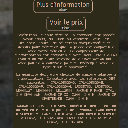
Expédition le jour même si la commande est passée
avant 16h30, du lundi au vendredi. Veuillez
utiliser l’outil de sélection marque/modèle ci-
dessus pour vérifier que la pièce est compatible
avec votre véhicule. Le compresseur de
climatisation est compatible avec RANGE ROVER VELAR
L560 3.0D 2017 sur système de climatisation NRF.
Avec poulie à courroie poly-V. Prérempli avec le
type d’huile approprié.
La quantité doit être choisie de manière adaptée à
l’application. Compatible avec les références OEM
suivantes : CPLA195629AD, CPLA195629AE,
CPLA19D629AF, CPLA19D629AH, LR035760, LR057691,
LR068127, LR086044, LR112584. JAGUAR F-PACE (X761)
3.0 SDV6 AWD. JAGUAR XF II (X260) 3.0 D. JAGUAR XF
SPORTBRAKE (X260) 3.0 D.
JAGUAR XJ (X351) 3.0 SDV6. Numéro d’identification
du véhicule (VIN) à partir de : V90866. LAND ROVER
DISCOVERY V (L462) 3.0 D 4x4. LAND ROVER DISCOVERY
V (L462) 3.0 SDV6 4x4. LAND ROVER DISCOVERY V
(L462) 3.0 Td6 4x4.