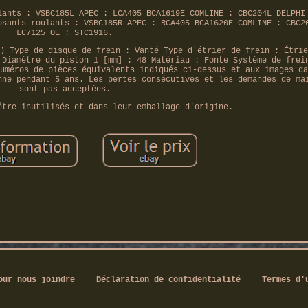
lants : VSBC185L APEC : LCA405 BCA1619E COMLINE : CBC204L DELPHI
osants roulants : VSBC185R APEC : RCA405 BCA1620E COMLINE : CBC2
LC7125 OE : STC1916.
) Type de disque de frein : Vanté Type d'étrier de frein : Étrie
 Diamètre du piston 1 [mm] : 48 Matériau : Fonte Système de frei
uméros de pièces équivalents indiqués ci-dessus et aux images da
nne pendant 5 ans. Les pertes consécutives et les demandes de ma
sont pas acceptées.
être inutilisés et dans leur emballage d'origine.
our nous joindre
Déclaration de confidentialité
Termes d'