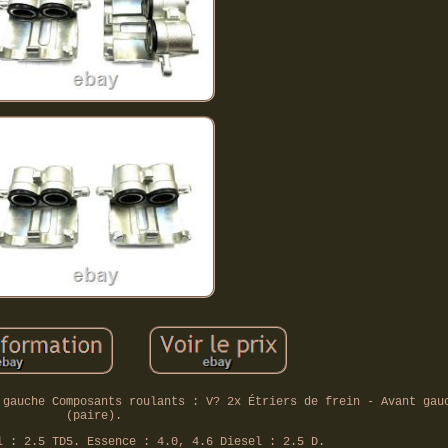
 gauche Composants roulants : V? 2x Étriers de frein - Avant gau
(paire).
l : 2.5 TD5. Essence : 4.0, 4.6 Diesel : 2.5 D.