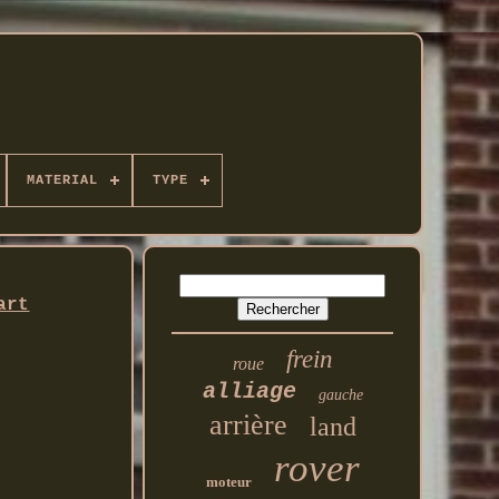
MATERIAL
TYPE
art
frein
roue
alliage
gauche
arrière
land
rover
moteur