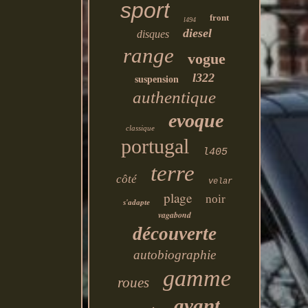
sport
front
l494
diesel
disques
range
vogue
l322
suspension
authentique
evoque
classique
portugal
l405
terre
côté
velar
plage
noir
s'adapte
vagabond
découverte
autobiographie
gamme
roues
avant