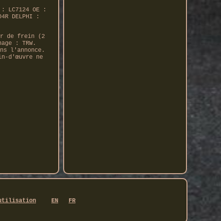
 : LC7124 OE :
04R DELPHI :
r de frein (2
nage : TRW.
ns l'annonce.
in-d'œuvre ne
utilisation
EN
FR