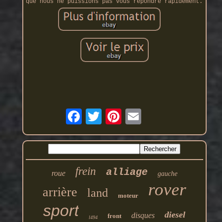
que nous ne puissions pas vous répondre rapidement.
frein
alliage
roue
gauche
rover
arrière
land
moteur
sport
diesel
disques
front
l494