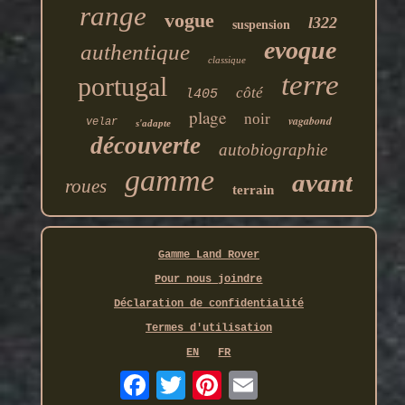
range
vogue
l322
suspension
evoque
authentique
classique
terre
portugal
côté
l405
plage
noir
vagabond
velar
s'adapte
découverte
autobiographie
gamme
avant
roues
terrain
Gamme Land Rover
Pour nous joindre
Déclaration de confidentialité
Termes d'utilisation
EN
FR