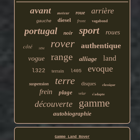
avant
arrière
moteur
roue
diesel
gauche
front
vagabond
sport
portugal
roues
noir
rover
authentique
côté
l494
range
land
vogue
alliage
evoque
l322
terrain
l405
terre
disques
suspension
classique
frein
plage
velar
s'adapte
gamme
découverte
autobiographie
Gamme Land Rover