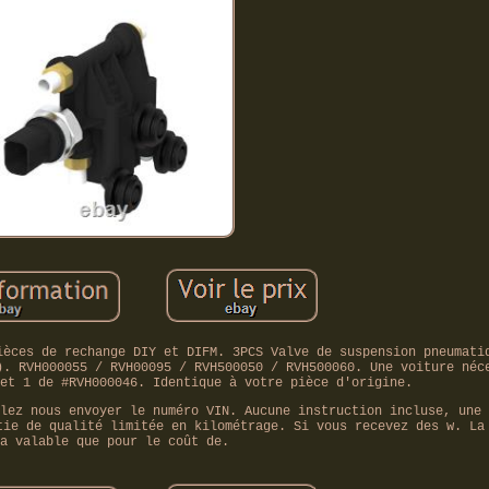
ièces de rechange DIY et DIFM. 3PCS Valve de suspension pneumati
). RVH000055 / RVH00095 / RVH500050 / RVH500060. Une voiture néc
et 1 de #RVH000046. Identique à votre pièce d'origine.
lez nous envoyer le numéro VIN. Aucune instruction incluse, une 
tie de qualité limitée en kilométrage. Si vous recevez des w. La
a valable que pour le coût de.