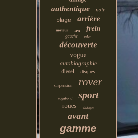
authentique
noir
arrière
plage
frein
moteur
l494
gauche
velar
découverte
vogue
autobiographie
diesel
disques
rover
suspension
sport
vagabond
roues
s'adapte
avant
gamme