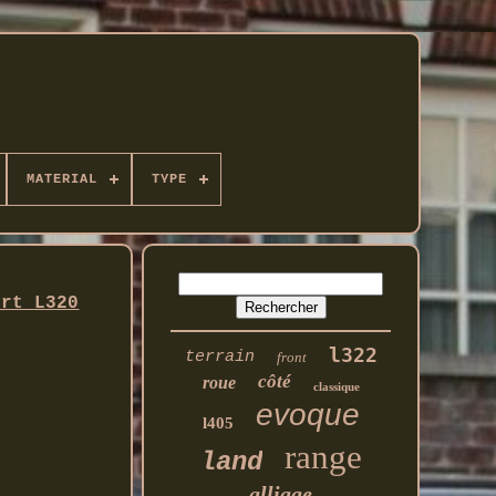
MATERIAL
TYPE
ort L320
l322
terrain
front
côté
roue
classique
evoque
l405
range
land
alliage