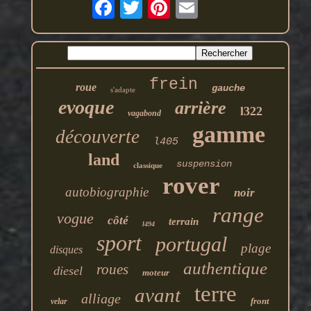
frein
roue
gauche
s'adapte
evoque
arrière
l322
vagabond
gamme
découverte
l405
land
suspension
classique
rover
autobiographie
noir
range
vogue
côté
terrain
l494
sport
portugal
plage
disques
authentique
roues
diesel
moteur
terre
avant
alliage
front
velar