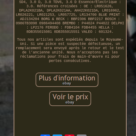
SD4, 3.0 D, 3.0 TDV6, 3.6 D Essence/Électrique :
3.0. Références croisées : OE : LR051626,
DPLA2K021BA, DPLA2K021AA, AH422K021DA, LR016962,
LR026221, LR021253, LR057725, LR134700 BLUE PRINT :
ADJ134204 BORG & BECK : BBP2306 BBP2217 BOSCH :
0986TB3098 0986494408 BREMBO : P44024 P44022 DELPHI
: LP2176 FERODO : FDB4104 FDB4455 HELLA :
8DB355015081 8DB355015551 VALEO : 601324.
Tous nos articles sont expédiés depuis le Royaume-
Uni. Si une pièce est suspectée défectueuse, un
remplacement sera envoyé après le retour et le test
de l’ancienne unité. Nous n’acceptons pas les
réclamations pour frais de main-d’œuvre ni pour
pertes consécutives.