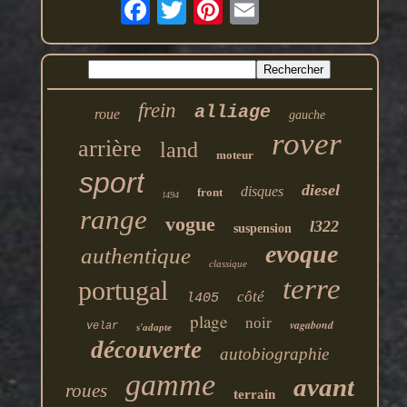
frein
alliage
roue
gauche
rover
arrière
land
moteur
sport
diesel
disques
front
l494
range
vogue
l322
suspension
evoque
authentique
classique
terre
portugal
côté
l405
plage
noir
vagabond
velar
s'adapte
découverte
autobiographie
gamme
avant
roues
terrain