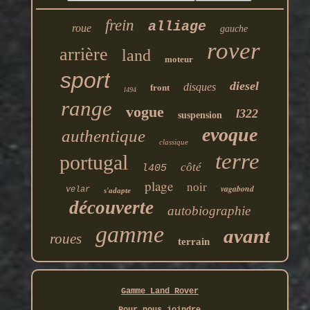
frein
alliage
roue
gauche
rover
arrière
land
moteur
sport
diesel
disques
front
l494
range
vogue
l322
suspension
evoque
authentique
classique
terre
portugal
côté
l405
plage
noir
vagabond
velar
s'adapte
découverte
autobiographie
gamme
avant
roues
terrain
Gamme Land Rover
Pour nous joindre