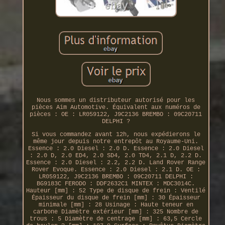
Nous sommes un distributeur autorisé pour les
pièces Aim Automotive. Équivalent aux numéros de
pièces : OE : LR059122, J9C2136 BREMBO : 09C20711
DELPHI ?
Si vous commandez avant 12h, nous expédierons le
même jour depuis notre entrepôt au Royaume-Uni.
Essence : 2.0 Diesel : 2.0 D. Essence : 2.0 Diesel
: 2.0 D, 2.0 ED4, 2.0 SD4, 2.0 TD4, 2.1 D, 2.2 D.
Essence : 2.0 Diesel : 2.2, 2.2 D. Land Rover Range
Rover Evoque. Essence : 2.0 Diesel : 2.1 D. OE :
LR059122, J9C2136 BREMBO : 09C20711 DELPHI :
BG9183C FERODO : DDF2632C1 MINTEX : MDC3014C.
Hauteur [mm] : 52 Type de disque de frein : Ventilé
Épaisseur du disque de frein [mm] : 30 Épaisseur
minimale [mm] : 28 Usinage : Haute teneur en
carbone Diamètre extérieur [mm] : 325 Nombre de
trous : 5 Diamètre de centrage [mm] : 63,5 Cercle