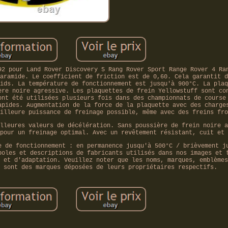
92 pour Land Rover Discovery 5 Rang Rover Sport Range Rover 4 Ra
aramide. Le coefficient de friction est de 0,60. Cela garantit d
ids. La température de fonctionnement est jusqu'à 900°C. La plaq
ère noire agressive. Les plaquettes de frein Yellowstuff sont co
ont été utilisées plusieurs fois dans des championnats de course
apides. Augmentation de la force de la plaquette avec des charge
illeure puissance de freinage possible, même avec des freins fro
lleures valeurs de décélération. Sans poussière de frein noire a
pour un freinage optimal. Avec un revêtement résistant, cuit et 
e de fonctionnement : en permanence jusqu'à 500°C / brièvement j
boles et descriptions de fabricants utilisés dans nos images et 
 et d'adaptation. Veuillez noter que les noms, marques, emblèmes
 sont des marques déposées de leurs propriétaires respectifs.