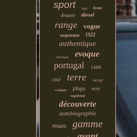
sport
front
l494
diesel
disques
range
vogue
l322
suspension
authentique
evoque
classique
portugal
l405
terre
côté
velar
plage
noir
s'adapte
vagabond
découverte
autobiographie
gamme
roues
avant