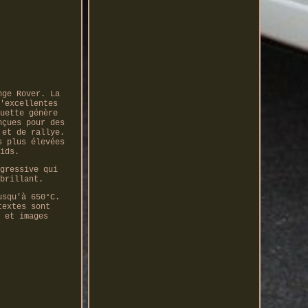
nge Rover. La
'excellentes
uette génère
nçues pour des
 et de rallye.
s plus élevées
ids.
gressive qui
brillant.
usqu'à 650°C.
textes sont
 et images