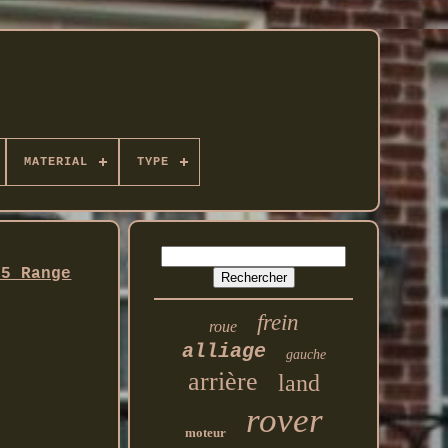
MATERIAL
TYPE
 5 Range
frein
roue
alliage
gauche
arrière
land
rover
moteur