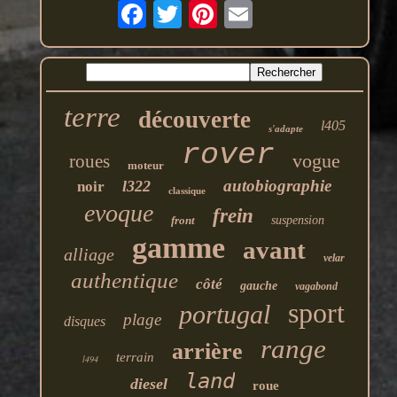
terre
découverte
l405
s'adapte
rover
vogue
roues
moteur
autobiographie
l322
noir
classique
evoque
frein
front
suspension
gamme
avant
alliage
velar
authentique
côté
gauche
vagabond
sport
portugal
plage
disques
range
arrière
terrain
l494
land
diesel
roue