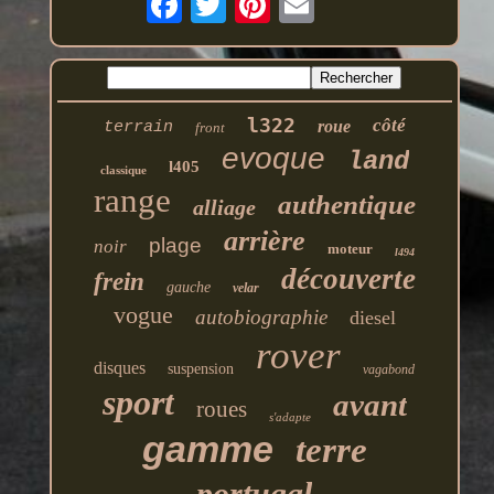
l322
côté
roue
terrain
front
evoque
land
l405
classique
range
authentique
alliage
arrière
plage
noir
moteur
l494
découverte
frein
gauche
velar
vogue
autobiographie
diesel
rover
disques
suspension
vagabond
sport
avant
roues
s'adapte
gamme
terre
portugal