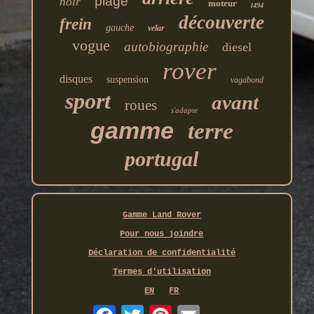
plage
noir
moteur
l494
découverte
frein
gauche
velar
vogue
autobiographie
diesel
rover
disques
suspension
vagabond
sport
avant
roues
s'adapte
gamme
terre
portugal
Gamme Land Rover
Pour nous joindre
Déclaration de confidentialité
Termes d'utilisation
EN
FR