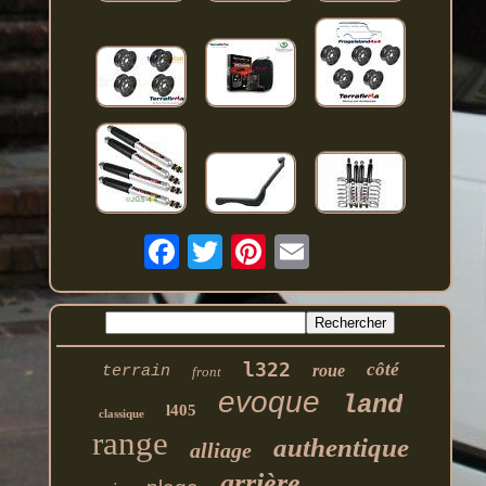
l322
côté
roue
terrain
front
evoque
land
l405
classique
range
authentique
alliage
arrière