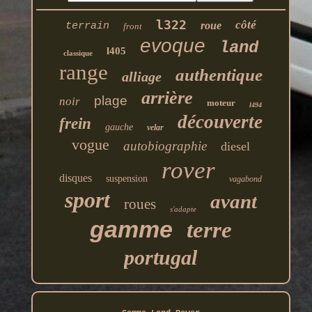
l322
côté
roue
terrain
front
evoque
land
l405
classique
range
authentique
alliage
arrière
plage
noir
moteur
l494
découverte
frein
gauche
velar
vogue
autobiographie
diesel
rover
disques
suspension
vagabond
sport
avant
roues
s'adapte
gamme
terre
portugal