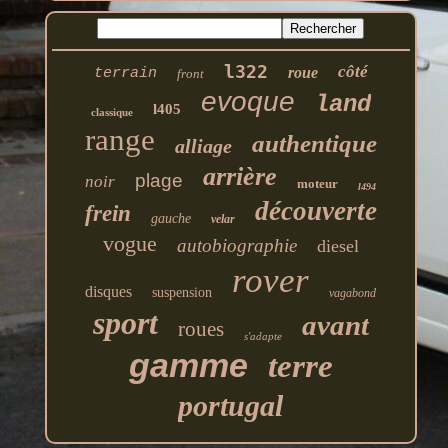
l322
côté
roue
terrain
front
evoque
land
l405
classique
range
authentique
alliage
arrière
plage
noir
moteur
l494
découverte
frein
gauche
velar
vogue
autobiographie
diesel
rover
disques
suspension
vagabond
sport
avant
roues
s'adapte
gamme
terre
portugal