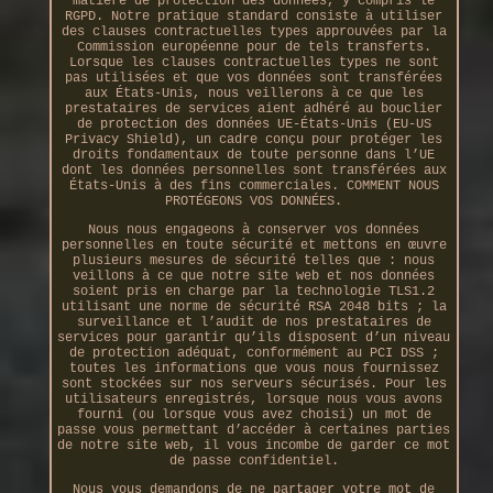
matière de protection des données, y compris le
RGPD. Notre pratique standard consiste à utiliser
des clauses contractuelles types approuvées par la
Commission européenne pour de tels transferts.
Lorsque les clauses contractuelles types ne sont
pas utilisées et que vos données sont transférées
aux États-Unis, nous veillerons à ce que les
prestataires de services aient adhéré au bouclier
de protection des données UE-États-Unis (EU-US
Privacy Shield), un cadre conçu pour protéger les
droits fondamentaux de toute personne dans l’UE
dont les données personnelles sont transférées aux
États-Unis à des fins commerciales. COMMENT NOUS
PROTÉGEONS VOS DONNÉES.
Nous nous engageons à conserver vos données
personnelles en toute sécurité et mettons en œuvre
plusieurs mesures de sécurité telles que : nous
veillons à ce que notre site web et nos données
soient pris en charge par la technologie TLS1.2
utilisant une norme de sécurité RSA 2048 bits ; la
surveillance et l’audit de nos prestataires de
services pour garantir qu’ils disposent d’un niveau
de protection adéquat, conformément au PCI DSS ;
toutes les informations que vous nous fournissez
sont stockées sur nos serveurs sécurisés. Pour les
utilisateurs enregistrés, lorsque nous vous avons
fourni (ou lorsque vous avez choisi) un mot de
passe vous permettant d’accéder à certaines parties
de notre site web, il vous incombe de garder ce mot
de passe confidentiel.
Nous vous demandons de ne partager votre mot de