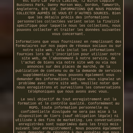
est Euro Car Parts Limited, T2 Birch Coppice
Business Park, Danny Morson Way, Dordon, Tamworth,
Angleterre, B78 1SE. INFORMATIONS QUE NOUS POUVONS
COLLECTER AUPRÈS DE VOUS ET D’AUTRES SOURCES. Bien
que les détails précis des informations
personnelles collectées varient selon la finalité
spécifique pour laquelle nous les collectons, nous
pouvons collecter et traiter les données suivantes
vous concernant.
Informations que vous fournissez en remplissant des
formulaires sur nos pages de réseaux sociaux ou sur
notre site web. Cela inclut les informations
fournies lors de l’inscription pour utiliser notre
site web, de l’abonnement à notre service, de
l’achat de biens via notre site web ou via nos
annonces sur des places de marché, de la
publication de contenu ou de la demande de services
supplémentaires. Nous pouvons également vous
demander des informations lorsque vous signalez un
problème avec notre site web. Veuillez noter que
nous enregistrons et surveillons les conversations
téléphoniques que nous avons avec vous.
Le seul objectif de tout enregistrement est la
formation et le contrôle qualité. Conformément au
RGPD, toute information personnelle ou
confidentielle divulguée ne sera pas mise à la
disposition de tiers (sauf obligation légale) ni
utilisée à des fins de marketing. Les conversations
enregistrées sont supprimées dans les trois mois
suivant leur enregistrement. Nous pouvons également
vous demander de répondre à des enquêtes que nous