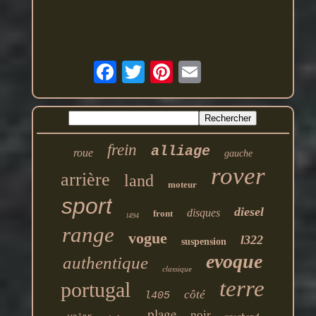
frein
alliage
roue
gauche
rover
arrière
land
moteur
sport
diesel
disques
front
l494
range
vogue
l322
suspension
evoque
authentique
classique
terre
portugal
côté
l405
plage
noir