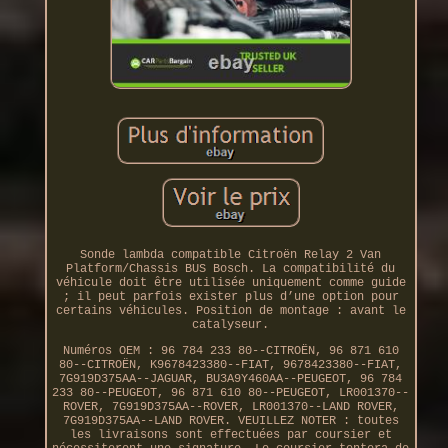
Sonde lambda compatible Citroën Relay 2 Van
Platform/Chassis BUS Bosch. La compatibilité du
véhicule doit être utilisée uniquement comme guide
; il peut parfois exister plus d’une option pour
certains véhicules. Position de montage : avant le
catalyseur.
Numéros OEM : 96 784 233 80--CITROËN, 96 871 610
80--CITROËN, K9678423380--FIAT, 9678423380--FIAT,
7G919D375AA--JAGUAR, BU3A9Y460AA--PEUGEOT, 96 784
233 80--PEUGEOT, 96 871 610 80--PEUGEOT, LR001370--
ROVER, 7G919D375AA--ROVER, LR001370--LAND ROVER,
7G919D375AA--LAND ROVER. VEUILLEZ NOTER : toutes
les livraisons sont effectuées par coursier et