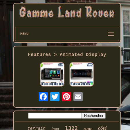
MENU
Features > Animated Display
l322
côté
roue
terrain
front