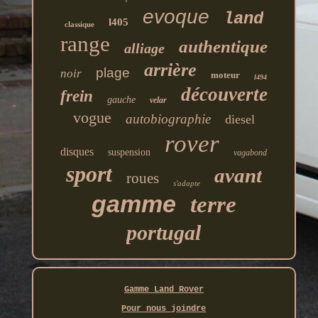
evoque
land
l405
classique
range
authentique
alliage
arrière
plage
noir
moteur
l494
découverte
frein
gauche
velar
vogue
autobiographie
diesel
rover
disques
suspension
vagabond
sport
avant
roues
s'adapte
gamme
terre
portugal
Gamme Land Rover
Pour nous joindre