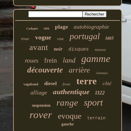
plage
autobiographie
s'adapte
l494
portugal
vogue
l405
roue
velar
avant
noir
disques
moteur
gamme
land
frein
roues
découverte
arrière
classique
terre
diesel
côté
front
vagabond
authentique
alliage
l322
sport
range
suspension
rover
evoque
terrain
gauche