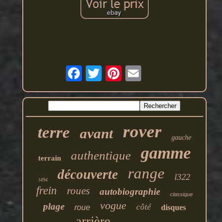
rover
terre
avant
gauche
gamme
authentique
terrain
range
découverte
l322
l494
frein
roues
autobiographie
classique
vogue
plage
côté
roue
disques
arrière