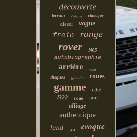
découverte
terrain
classique
s'adapte
vogue
diesel
range
frein
rover
l405
autobiographie
arrière
velar
roues
disques
gauche
gamme
côté
l322
noir
roue
alliage
authentique
evoque
land
l494