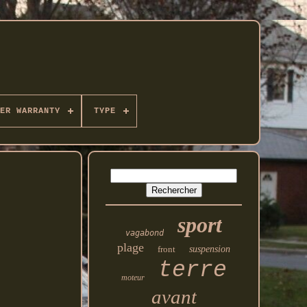
ER WARRANTY
TYPE
sport
vagabond
plage
front
suspension
terre
moteur
avant