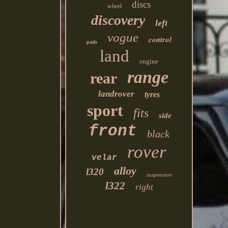
discs
wheel
discovery
left
vogue
control
pads
land
engine
range
rear
landrover
tyres
sport
fits
side
front
black
rover
velar
alloy
l320
suspension
l322
right