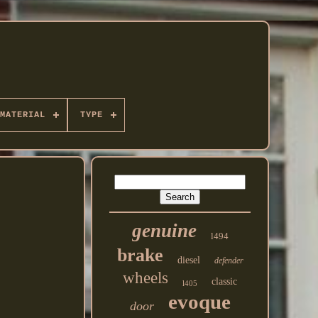
MATERIAL
TYPE
genuine
l494
brake
diesel
defender
wheels
classic
l405
evoque
door