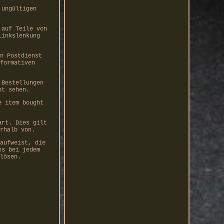
 ungültigen
 auf Teile von
Linkslenkung
n Postdienst
formativen
 Bestellungen
ht sehen.
e item bought
art. Dies gilt
rhalb von.
aufweist, die
ns bei jedem
lösen.