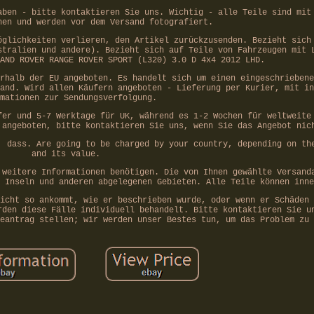
aben - bitte kontaktieren Sie uns. Wichtig - alle Teile sind mit
hen und werden vor dem Versand fotografiert.
öglichkeiten verlieren, den Artikel zurückzusenden. Bezieht sich
stralien und andere). Bezieht sich auf Teile von Fahrzeugen mit 
AND ROVER RANGE ROVER SPORT (L320) 3.0 D 4x4 2012 LHD.
rhalb der EU angeboten. Es handelt sich um einen eingeschriebene
and. Wird allen Käufern angeboten - Lieferung per Kurier, mit in
mationen zur Sendungsverfolgung.
fer und 5-7 Werktage für UK, während es 1-2 Wochen für weltweite
 angeboten, bitte kontaktieren Sie uns, wenn Sie das Angebot nic
, dass. Are going to be charged by your country, depending on th
and its value.
 weitere Informationen benötigen. Die von Ihnen gewählte Versand
 Inseln und anderen abgelegenen Gebieten. Alle Teile können inne
icht so ankommt, wie er beschrieben wurde, oder wenn er Schäden 
rden diese Fälle individuell behandelt. Bitte kontaktieren Sie u
eantrag stellen; wir werden unser Bestes tun, um das Problem zu 