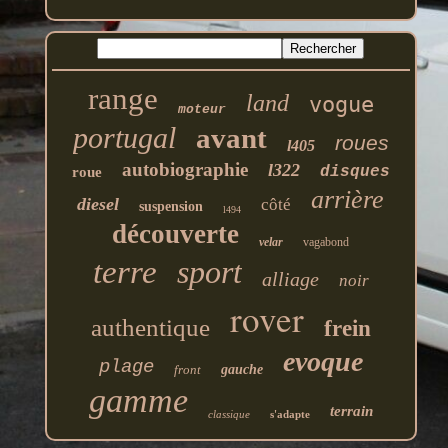
range
land
vogue
moteur
portugal
avant
roues
l405
autobiographie
l322
disques
roue
arrière
diesel
côté
suspension
l494
découverte
velar
vagabond
terre
sport
alliage
noir
rover
authentique
frein
evoque
plage
front
gauche
gamme
terrain
classique
s'adapte