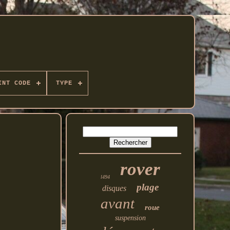
INT CODE
TYPE
rover
l494
plage
disques
avant
roue
suspension