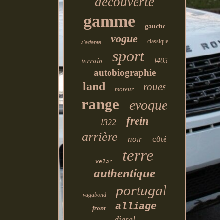
découverte
gamme
gauche
vogue
classique
s'adapte
sport
terrain
l405
autobiographie
land
roues
moteur
range
evoque
frein
l322
arrière
noir
côté
terre
velar
authentique
portugal
vagabond
alliage
front
diesel