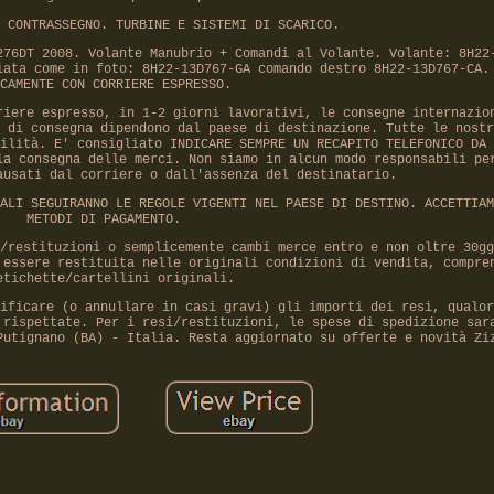
 CONTRASSEGNO. TURBINE E SISTEMI DI SCARICO.
276DT 2008. Volante Manubrio + Comandi al Volante. Volante: 8H22
iata come in foto: 8H22-13D767-GA comando destro 8H22-13D767-CA.
CAMENTE CON CORRIERE ESPRESSO.
riere espresso, in 1-2 giorni lavorativi, le consegne internazio
 di consegna dipendono dal paese di destinazione. Tutte le nostr
ilità. E' consigliato INDICARE SEMPRE UN RECAPITO TELEFONICO DA 
la consegna delle merci. Non siamo in alcun modo responsabili pe
ausati dal corriere o dall'assenza del destinatario.
ALI SEGUIRANNO LE REGOLE VIGENTI NEL PAESE DI DESTINO. ACCETTIAM
METODI DI PAGAMENTO.
/restituzioni o semplicemente cambi merce entro e non oltre 30gg
 essere restituita nelle originali condizioni di vendita, compre
etichette/cartellini originali.
ificare (o annullare in casi gravi) gli importi dei resi, qualor
 rispettate. Per i resi/restituzioni, le spese di spedizione sar
Putignano (BA) - Italia. Resta aggiornato su offerte e novità Zi