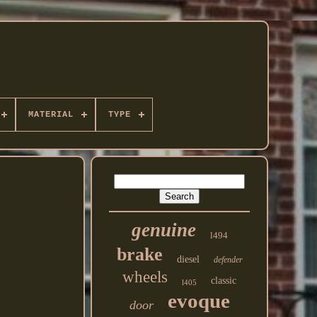
MATERIAL
TYPE
genuine
l494
brake
diesel
defender
wheels
classic
l405
evoque
door