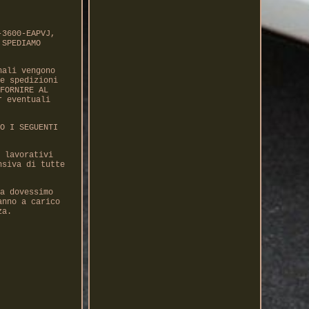
-3600-EAPVJ,
 SPEDIAMO
nali vengono
e spedizioni
FORNIRE AL
r eventuali
O I SEGUENTI
 lavorativi
nsiva di tutte
a dovessimo
anno a carico
za.