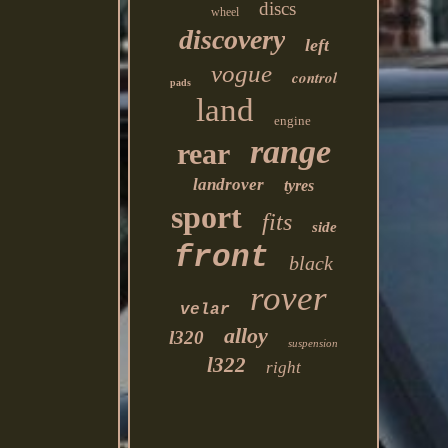
discs
wheel
discovery
left
vogue
control
pads
land
engine
range
rear
landrover
tyres
sport
fits
side
front
black
rover
velar
alloy
l320
suspension
l322
right