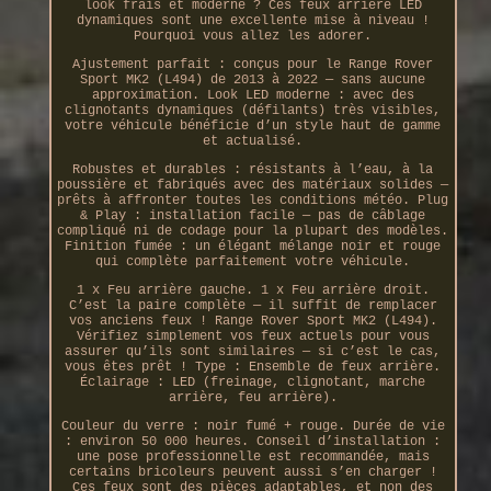
look frais et moderne ? Ces feux arrière LED
dynamiques sont une excellente mise à niveau !
Pourquoi vous allez les adorer.
Ajustement parfait : conçus pour le Range Rover
Sport MK2 (L494) de 2013 à 2022 — sans aucune
approximation. Look LED moderne : avec des
clignotants dynamiques (défilants) très visibles,
votre véhicule bénéficie d’un style haut de gamme
et actualisé.
Robustes et durables : résistants à l’eau, à la
poussière et fabriqués avec des matériaux solides —
prêts à affronter toutes les conditions météo. Plug
& Play : installation facile — pas de câblage
compliqué ni de codage pour la plupart des modèles.
Finition fumée : un élégant mélange noir et rouge
qui complète parfaitement votre véhicule.
1 x Feu arrière gauche. 1 x Feu arrière droit.
C’est la paire complète — il suffit de remplacer
vos anciens feux ! Range Rover Sport MK2 (L494).
Vérifiez simplement vos feux actuels pour vous
assurer qu’ils sont similaires — si c’est le cas,
vous êtes prêt ! Type : Ensemble de feux arrière.
Éclairage : LED (freinage, clignotant, marche
arrière, feu arrière).
Couleur du verre : noir fumé + rouge. Durée de vie
: environ 50 000 heures. Conseil d’installation :
une pose professionnelle est recommandée, mais
certains bricoleurs peuvent aussi s’en charger !
Ces feux sont des pièces adaptables, et non des