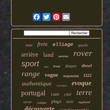
frein
alliage
roue
gauche
rover
arrière
land
moteur
sport
diesel
disques
front
l494
range
vogue
l322
suspension
evoque
authentique
classique
terre
portugal
côté
l405
plage
noir
vagabond
velar
s'adapte
découverte
autobiographie