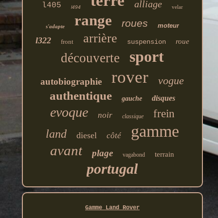
terre
alliage
l405
velar
l494
range
roues
moteur
s'adapte
arrière
l322
roue
front
suspension
sport
découverte
rover
vogue
autobiographie
authentique
disques
gauche
evoque
frein
noir
classique
gamme
land
diesel
côté
avant
plage
terrain
vagabond
portugal
Gamme Land Rover