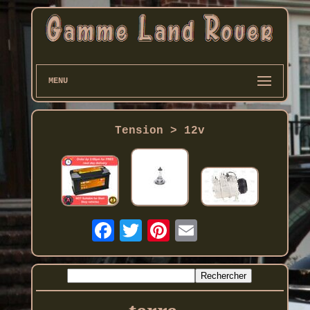
MENU
Tension > 12v