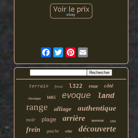
l322
côté
roue
terrain
front
evoque
land
l405
classique
range
authentique
alliage
arrière
plage
noir
moteur
l494
découverte
frein
gauche
velar