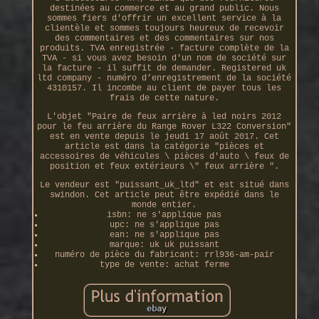
destinées au commerce et au grand public. Nous
sommes fiers d'offrir un excellent service à la
clientèle et sommes toujours heureux de recevoir
des commentaires et des commentaires sur nos
produits. TVA enregistrée - facture complète de la
TVA - si vous avez besoin d'un nom de société sur
la facture - il suffit de demander. Registered uk
ltd company - numéro d’enregistrement de la société
4310157. Il incombe au client de payer tous les
frais de cette nature.
L'objet "Paire de feux arrière à led noirs 2012
pour le feu arrière du Range Rover L322 Conversion"
est en vente depuis le jeudi 17 août 2017. Cet
article est dans la catégorie "pièces et
accessoires de véhicules \ pièces d'auto \ feux de
position et feux extérieurs \" feux arrière ".
Le vendeur est "puissant_uk_ltd" et est situé dans
swindon. Cet article peut être expédié dans le
monde entier.
isbn: ne s'applique pas
upc: ne s'applique pas
ean: ne s'applique pas
marque: uk uk puissant
numéro de pièce du fabricant: rrl936-am-pair
type de vente: achat ferme