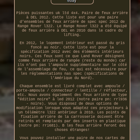
Pièces puissantes uk ltd 4x4. Paire de feux arrière
à DEL 2012. Cette liste est pour une paire
d’ensembles de feux arrière de spec spec 2012 de
Range Rover l322. Le Range Rover l322 a été équipé
de feux arrière à DEL en 2010 dans le cadre du
lifting.
En 2012, le logement intérieur est passé du gris
foncé au noir. Cette liste est pour la
spécification 2012 avec des éléments intérieurs
noirs. Ces feux sont ce que Land Rover désignent
comme feux arrière de rangée (reste du monde) car
ils n’ont pas l’ampoule supplémentaire sur le côté
de l’assemblage de feu, ce qui est nécessaire pour
les réglementations nas spec (spécifications de
l’Amérique du Nord).
Chaque ensemble est livré complet avec ampoule /
porte-ampoule / connecteur / lentille / réflecteur,
etc. Nous avons également des feux arrière de type
"édition noire" à led 2012 (notre paire pn: rrl936
- noire). Vous disposez de deux options de
modification lorsque vous adaptez ces projecteurs à
un télémètre l322 antérieur à 2010. Les points de
fixation arrière de la carrosserie doivent être
retirés et remplacés par des inserts en plastique
(notre pn: rri681). B les feux arrière feront des
choses étranges!
Vous pouvez installer une paire de nos cartes de