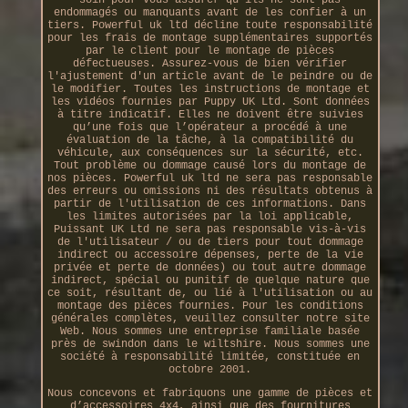
endommagés ou manquants avant de les confier à un
tiers. Powerful uk ltd décline toute responsabilité
pour les frais de montage supplémentaires supportés
par le client pour le montage de pièces
défectueuses. Assurez-vous de bien vérifier
l'ajustement d'un article avant de le peindre ou de
le modifier. Toutes les instructions de montage et
les vidéos fournies par Puppy UK Ltd. Sont données
à titre indicatif. Elles ne doivent être suivies
qu’une fois que l’opérateur a procédé à une
évaluation de la tâche, à la compatibilité du
véhicule, aux conséquences sur la sécurité, etc.
Tout problème ou dommage causé lors du montage de
nos pièces. Powerful uk ltd ne sera pas responsable
des erreurs ou omissions ni des résultats obtenus à
partir de l'utilisation de ces informations. Dans
les limites autorisées par la loi applicable,
Puissant UK Ltd ne sera pas responsable vis-à-vis
de l'utilisateur / ou de tiers pour tout dommage
indirect ou accessoire dépenses, perte de la vie
privée et perte de données) ou tout autre dommage
indirect, spécial ou punitif de quelque nature que
ce soit, résultant de, ou lié à l'utilisation ou au
montage des pièces fournies. Pour les conditions
générales complètes, veuillez consulter notre site
Web. Nous sommes une entreprise familiale basée
près de swindon dans le wiltshire. Nous sommes une
société à responsabilité limitée, constituée en
octobre 2001.
Nous concevons et fabriquons une gamme de pièces et
d’accessoires 4x4, ainsi que des fournitures