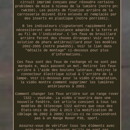
circuit imprimé conçues pour résoudre certains
problèmes de mise à niveau de la lumière (notre pn:
rwk350). Les points de fixation arrière de la
carrosserie doivent être enlevés et remplacés par
des inserts en plastique (notre pnrri681).
B les indicateurs clignoteront rapidement et
nécessiteront une résistance adaptée à la terre et
au fil de l'indicateur. C les feux de brouillard
arrière feront des choses étranges! Voir notre
solution de phare antibrouillard pour les modèles
2002-2005 (notre pnwk855). Voir le lien dans
"détails de montage" ci-dessous pour plus
d'informations.
Ces feux sont des feux de rechange et ne sont pas
marqués e, mais passent un mot. Retirez les feux
arrière à l'aide des boulons latéraux. Retirez le
connecteur électrique situé à l'arrière de la
lampe. Voir ci-dessous pour la vidéo d'adaptation,
la vidéo montre comment supprimer les lumières
antérieures à 2003.
Comment changer les feux arrière sur un range rover
l322 - youtube. La vidéo s'ouvrira dans une
nouvelle fenêtre. Cet article convient à tous les
modèles de télescope l322 autres que ceux des
États-Unis de 2002 à 2013 (la modification de
câblage de 2002 à 2009) Celles-ci ne conviendront
pas à un Range Rover P38, sport.
Assurez-vous de vérifier tous les éléments avec
soin pour vous assurer qu'ils ne sont pas