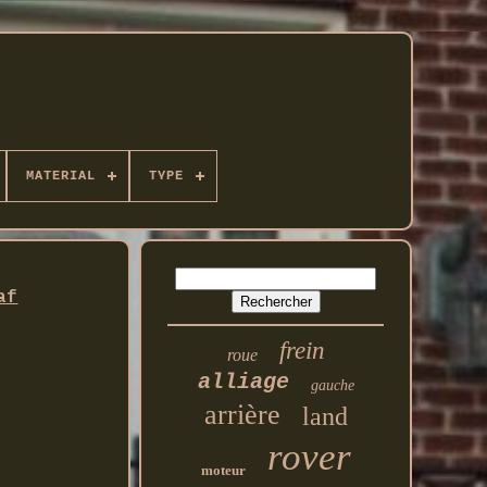
MATERIAL
TYPE
af
frein
roue
alliage
gauche
arrière
land
rover
moteur