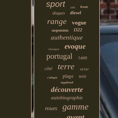
sport
front
l494
diesel
disques
range
vogue
l322
suspension
authentique
evoque
classique
portugal
l405
terre
côté
velar
plage
noir
s'adapte
vagabond
découverte
autobiographie
gamme
roues
avant