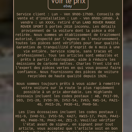
Service client : Lun - Ven 9h00-17h00. Conseils de
vente et d'installation : Lun - Ven 8h00-18h00. À
vendre : un XXXX, retiré d'un LAND ROVER RANGE
ROVER SPORT 5 portes 2018 inconnu. Les détails
proviennent de la voiture dont la pièce a été
retirée. Nous sommes un établissement de traitement
autorisé, inspecté par l'Agence de l'environnement.
Toutes les pièces sont vérifiées pour leur qualité.
Garanties de tranquillité d'esprit de 6 mois à une
vie entière. Service simple, sans tracas et
professionnel. Tous les articles sont emballés et
prêts à partir. Écologique, aide à réduire les
émissions de carbone nettes. Charles Trent Ltd est
l'expert des pièces vertes en qui vous pouvez faire
confiance. Nous fournissons des pièces de voiture
recyclées de haute qualité depuis 1926.
Nous sommes toujours prêts à vous aider à remettre
votre voiture sur la route le plus rapidement
possible à un prix abordable. Les Highlands
écossais incluent les codes postaux : AB, FK17-99,
G83, IV1-28, IV30-39, IV52-54, IV63, KW1-14, PA21-
40, PH15-26, PH30-41, PH49-50.
Les îles écossaises incluent les codes postaux :
HS1-9, IV40-51, IV55-56, KA27, KW15-17, PA20, PA41-
49, PA60-78, PH42-44, ZE1-3. Veuillez vérifier
l'état avant de signer, en signant pour tout
article, vous acceptez que l'article soit en bon