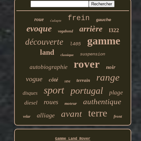
frein
roue
gauche
s'adapte
evoque
arrière
l322
vagabond
gamme
découverte
l405
land
suspension
classique
rover
autobiographie
noir
range
vogue
côté
terrain
l494
sport
portugal
plage
disques
authentique
roues
diesel
moteur
terre
avant
alliage
front
velar
Gamme Land Rover