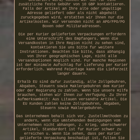
zusätzliche feste Gebühr von 10 GBP kontaktieren.
Falls der Artikel an Ihre alte oder ungultige
Adresse geliefert oder als nicht abgeholt
zuruckgegeben wird, erstatten wir Ihnen nur die
Artikelkosten. Wir versenden nicht an APO/FPO/PO
Boxen oder Militaradressen.
Die per Kurier gelieferten Verpackungen erfordern
eine Unterschrift des Empfangers. Wenn die
Versandkosten in Ihre Region nicht zu sehen sind,
kontaktieren Sie uns bitte fur weitere
Instruktionen. Beachten Sie bitte, dass abhangig
von Ihrer geographischen Lage, nicht alle
Versandoptionen moglich sind. Fur manche Regionen
ist der minimale Aufschlag fur Lieferung per Kurier
erforderlich. Wahrend Feiertage kann die Lieferzeit
langer dauern.
Erhalb EU sind dafur zustandig, alle Zollgebuhren,
Abgaben, Steuern sowie Maklergebuhren dem Kurier
oder der Regierung zu zahlen. Wenn Sie unsere Hilfe
brauchen, stehen wir Ihnen zur Verfugung. Zu Ihrer
Aufmerksamkeit: Aus Litauen versandte Artikel. Die
EU Kunden zahlen keine Zollgebuhren, Abgaben,
Steuern sowie Maklergebuhren.
Das Unternehmen behalt sich vor, Zustellmethoden zu
andern, wenn die umstehenden Bedingungen vom
Unternehmen nicht abhangen, z. Krieg, uberschwerer
Artikel, Standardort ist fur Kurier schwer zu
erreichen u. Wenn Sie sehen, dass per Kurier
gelieferte Verpackung beschadigt ist, fullen Sie