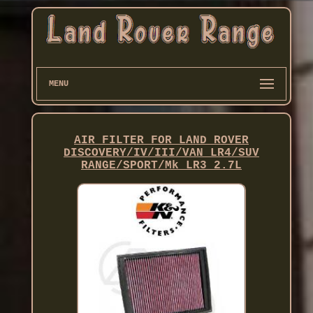
MENU
AIR FILTER FOR LAND ROVER
DISCOVERY/IV/III/VAN LR4/SUV
RANGE/SPORT/Mk LR3 2.7L