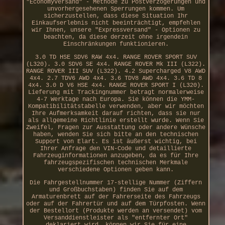
"Economyversand" - Methode zu Postverzögerungen und
unvorhergesehenen Sperrungen kommen. Um
sicherzustellen, dass diese Situation Ihr
Einkaufserlebnis nicht beeinträchtigt, empfehlen
wir Ihnen, unsere "Expressversand" - Optionen zu
beachten, da diese derzeit ohne irgendein
Einschränkungen funktionieren.
3.0 TD HSE SDV6 RAW 4x4. RANGE ROVER SPORT SUV
(L320). 3.0 SDV6 SE 4x4. RANGE ROVER Mk III (L322).
RANGE ROVER III SUV (L322). 4.2 Supercharged V8 AWD
4x4. 2.7 TDV6 AWD 4x4. 3.6 TDV8 AWD 4x4. 3.6 TD 8
4x4. 3.0 D V6 HSE 4x4. RANGE ROVER SPORT I (L320).
Lieferung mit Trackingnummer betragt normalerweise
4-7 Werktage nach Europa. Sie können die YMM-
Kompatibilitätstabelle verwenden, aber wir möchten
Ihre Aufmerksamkeit darauf richten, dass sie nur
als allgemeine Richtlinie erstellt wurde. Wenn Sie
Zweifel, Fragen zur Ausstattung oder andere Wünsche
haben, wenden Sie sich bitte an den technischen
Support von Elart. Es ist äußerst wichtig, bei
Ihrer Anfrage den VIN-Code und detaillierte
Fahrzeuginformationen anzugeben, da es für Ihre
fahrzeugspezifischen technischen Merkmale
verschiedene Optionen geben kann.
Die Fahrgestellnummer 17-stellige Nummer (Ziffern
und Großbuchstaben) finden Sie auf dem
Armaturenbrett auf der Fahrerseite des Fahrzeugs
oder auf der Fahrertür und auf dem Türpfosten. Wenn
der Bestellort (Produkte werden an versendet) vom
Versanddienstleister als "entfernter Ort"
deklariert wird, können wir Sie für eine