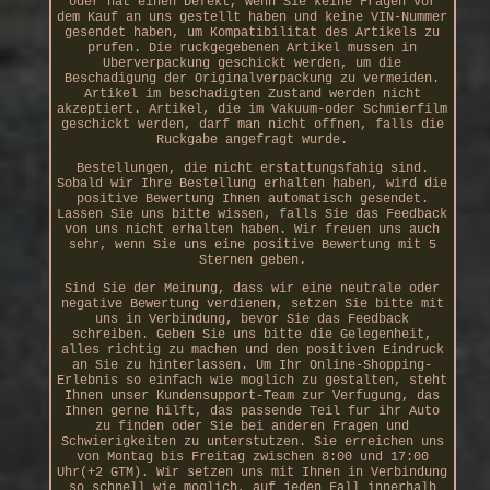
oder hat einen Defekt, wenn Sie keine Fragen vor
dem Kauf an uns gestellt haben und keine VIN-Nummer
gesendet haben, um Kompatibilitat des Artikels zu
prufen. Die ruckgegebenen Artikel mussen in
Uberverpackung geschickt werden, um die
Beschadigung der Originalverpackung zu vermeiden.
Artikel im beschadigten Zustand werden nicht
akzeptiert. Artikel, die im Vakuum-oder Schmierfilm
geschickt werden, darf man nicht offnen, falls die
Ruckgabe angefragt wurde.
Bestellungen, die nicht erstattungsfahig sind.
Sobald wir Ihre Bestellung erhalten haben, wird die
positive Bewertung Ihnen automatisch gesendet.
Lassen Sie uns bitte wissen, falls Sie das Feedback
von uns nicht erhalten haben. Wir freuen uns auch
sehr, wenn Sie uns eine positive Bewertung mit 5
Sternen geben.
Sind Sie der Meinung, dass wir eine neutrale oder
negative Bewertung verdienen, setzen Sie bitte mit
uns in Verbindung, bevor Sie das Feedback
schreiben. Geben Sie uns bitte die Gelegenheit,
alles richtig zu machen und den positiven Eindruck
an Sie zu hinterlassen. Um Ihr Online-Shopping-
Erlebnis so einfach wie moglich zu gestalten, steht
Ihnen unser Kundensupport-Team zur Verfugung, das
Ihnen gerne hilft, das passende Teil fur ihr Auto
zu finden oder Sie bei anderen Fragen und
Schwierigkeiten zu unterstutzen. Sie erreichen uns
von Montag bis Freitag zwischen 8:00 und 17:00
Uhr(+2 GTM). Wir setzen uns mit Ihnen in Verbindung
so schnell wie moglich, auf jeden Fall innerhalb