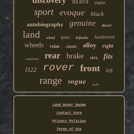
discovery
discs
engine
sport
evoque
black
genuine
autobiography
diesel
land
landrover
tyres
wheel
defender
wheels
alloy
right
velar
classic
rear
brake
fits
l494
suspension
rover
front
l322
left
range
vogue
pads
Land Rover Range
Contact Form
Privacy Policies
Terms of Use