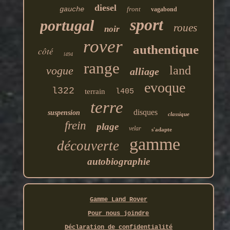
diesel
gauche
front
vagabond
sport
portugal
roues
noir
rover
authentique
côté
l494
range
land
vogue
alliage
evoque
l322
terrain
l405
terre
disques
suspension
classique
frein
plage
velar
s'adapte
gamme
découverte
autobiographie
Gamme Land Rover
Pour nous joindre
Déclaration de confidentialité