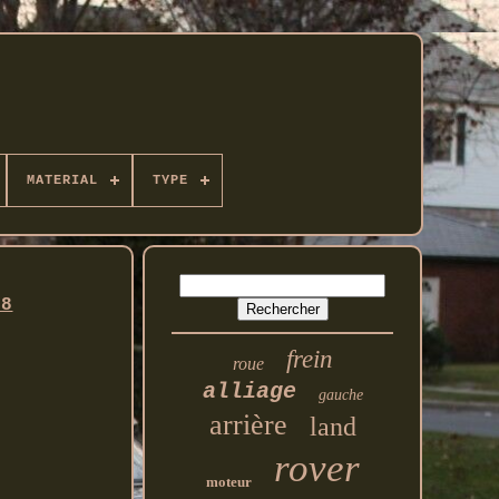
MATERIAL
TYPE
28
frein
roue
alliage
gauche
arrière
land
rover
moteur