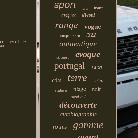
sport
front
l494
diesel
disques
range
vogue
l322
suspension
authentique
on, merci de
eau.
evoque
classique
portugal
l405
terre
côté
velar
plage
noir
s'adapte
vagabond
découverte
autobiographie
gamme
roues
avant