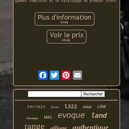
gammes complètes et un catalogage de premier ordre.
l322
côté
roue
terrain
front
evoque
land
l405
classique
range
authentique
alliage