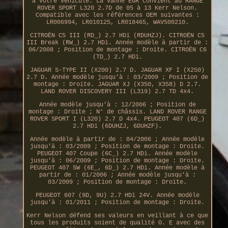
à votre véhicule. La vanne EGR convient au RANGE
ROVER SPORT L320 2.7D de 05 à 13 Kerr Nelson.
Compatible avec les références OEM suivantes :
LR006994, LR010125, LR018465, WAV500210.
CITROËN C5 III (RD_) 2.7 HDi (RDUHZJ). CITROËN C5
III Break (RW_) 2.7 HDi. Année modèle à partir de :
06/2008 ; Position de montage : Droite. CITROËN C6
(TD_) 2.7 HDi.
JAGUAR S-TYPE II (X200) 2.7 D. JAGUAR XF I (X250)
2.7 D. Année modèle jusqu'à : 03/2009 ; Position de
montage : Droite. JAGUAR XJ (X350, X358) D 2.7.
LAND ROVER DISCOVERY III (L319) 2.7 TD 4x4.
Année modèle jusqu'à : 12/2006 ; Position de
montage : Droite ; N° de châssis. LAND ROVER RANGE
ROVER SPORT I (L320) 2.7 D 4x4. PEUGEOT 407 (6D_)
2.7 HDi (6DUHZJ, 6DUHZF).
Année modèle à partir de : 04/2006 ; Année modèle
jusqu'à : 03/2009 ; Position de montage : Droite.
PEUGEOT 407 Coupe (6C_) 2.7 HDi. Année modèle
jusqu'à : 06/2009 ; Position de montage : Droite.
PEUGEOT 407 SW (6E_, 6D_) 2.7 HDi. Année modèle à
partir de : 01/2006 ; Année modèle jusqu'à :
03/2009 ; Position de montage : Droite.
PEUGEOT 607 (9D, 9U) 2.7 HDi 24V. Année modèle
jusqu'à : 01/2011 ; Position de montage : Droite.
Kerr Nelson défend ses valeurs en veillant à ce que
tous les produits soient de qualité O. E avec des