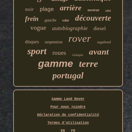
arrière
plage
noir
moteur
l494
découverte
frein
gauche
velar
vogue
autobiographie
diesel
rover
disques
suspension
vagabond
sport
avant
roues
s'adapte
gamme
terre
portugal
Gamme Land Rover
Pour nous joindre
Déclaration de confidentialité
Termes d'utilisation
EN
FR