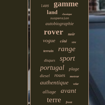
gamme
l405
land
classique
suspension
autobiographie
rover
noir
vogue
côté
l494
range
terrain
sport
disques
portugal
plage
roues
diesel
moteur
authentique
velar
avant
alliage
terre
front