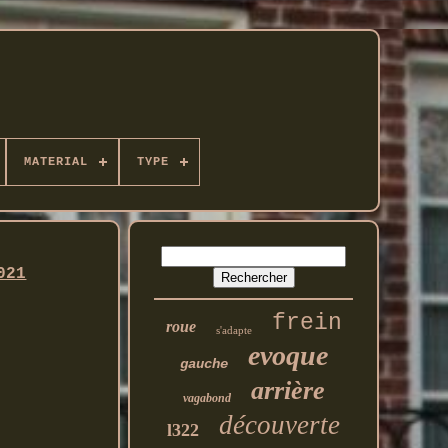
MATERIAL
TYPE
021
frein
roue
s'adapte
evoque
gauche
arrière
vagabond
découverte
l322