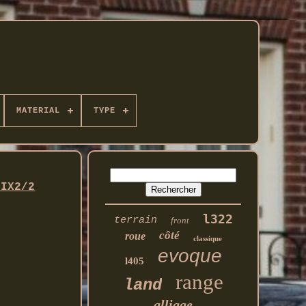
MATERIAL
TYPE
OIX2/2
l322
terrain
front
côté
roue
classique
evoque
l405
range
land
alliage