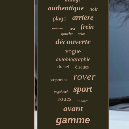
authentique
noir
arrière
plage
frein
moteur
l494
gauche
velar
découverte
vogue
autobiographie
diesel
disques
rover
suspension
sport
vagabond
roues
s'adapte
avant
gamme