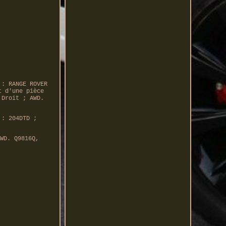
 : RANGE ROVER
t d'une pièce
 Droit ; AWD.
 : 204DTD ;
WD. Q9816Q,