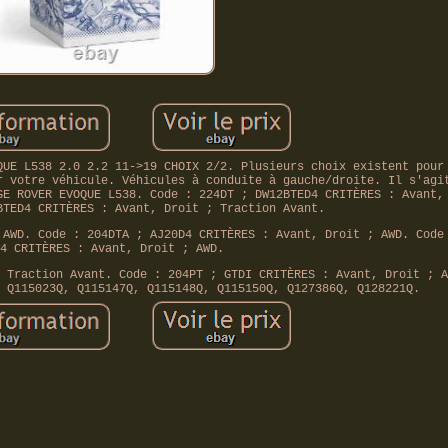
QUE L538 2.0 2.2 11->19 CHOIX 2/2. Plusieurs choix existent pour
r votre véhicule. Véhicules à conduite à gauche/droite. Il s'agi
GE ROVER EVOQUE L538. Code : 224DT ; DW12BTED4 CRITÈRES : Avant,
BTED4 CRITÈRES : Avant, Droit ; Traction Avant.
 AWD. Code : 204DTA ; AJ20D4 CRITÈRES : Avant, Droit ; AWD. Code
4 CRITÈRES : Avant, Droit ; AWD.
 Traction Avant. Code : 204PT ; GTDI CRITÈRES : Avant, Droit ; A
 Q115023Q, Q115147Q, Q115148Q, Q115150Q, Q127386Q, Q128221Q.