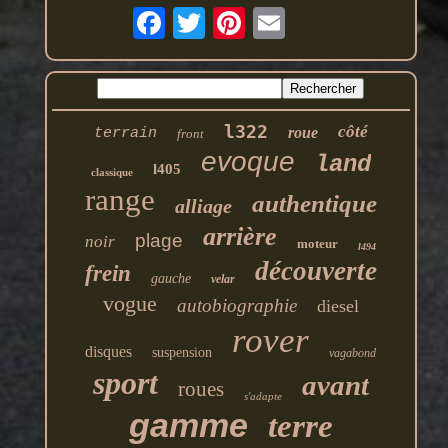
l322
côté
roue
terrain
front
evoque
land
l405
classique
range
authentique
alliage
arrière
plage
noir
moteur
l494
découverte
frein
gauche
velar
vogue
autobiographie
diesel
rover
disques
suspension
vagabond
sport
avant
roues
s'adapte
gamme
terre