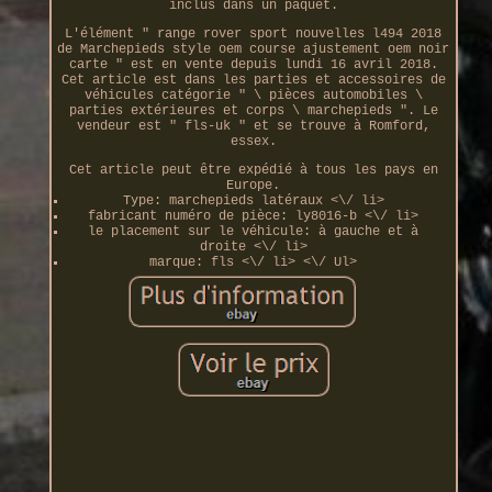
inclus dans un paquet.
L'élément " range rover sport nouvelles l494 2018
de Marchepieds style oem course ajustement oem noir
carte " est en vente depuis lundi 16 avril 2018.
Cet article est dans les parties et accessoires de
véhicules catégorie " \ pièces automobiles \
parties extérieures et corps \ marchepieds ". Le
vendeur est " fls-uk " et se trouve à Romford,
essex.
Cet article peut être expédié à tous les pays en
Europe.
Type: marchepieds latéraux <\/ li>
fabricant numéro de pièce: ly8016-b <\/ li>
le placement sur le véhicule: à gauche et à
droite <\/ li>
marque: fls <\/ li> <\/ Ul>