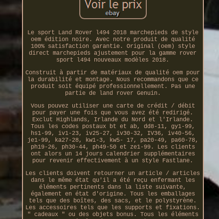
Le sport Land Rover l494 2018 marchepieds de style
oem édition noire. Avec notre produit de qualité
100% satisfaction garantie. Original (oem) style
direct marchepieds ajustement pour la gamme rover
sport l494 nouveaux modèles 2018.
Construit à partir de matériaux de qualité oem pour
la durabilité et montage. Nous recommandons que ce
produit soit équipé professionnellement. Pas une
partie de land rover Genuin.
Vous pouvez utiliser une carte de crédit / débit
pour payer une fois que vous avez été redirigé.
Exclut Highlands, Irlande du Nord et l'Irlande.
Tous les codes postaux bt et ab, dd8-11, gy1-99,
hs1-99, iv1-23, iv25-27, iv30-32, IV36, iv40-56,
je1-99, ka27-28, kw1-3, kw5- 17, pa20-49, pa60-78,
ph19-26, ph30-44, ph49-50 et ze1-99. Les clients
ont alors un 14 jours calendrier supplémentaires
pour revenir effectivement à un style Fastlane.
Les clients doivent retourner un article / articles
dans le même état qu'il a été reçu enfermant les
éléments pertinents dans la liste suivante,
également en état d'origine. Tous les emballages
tels que des boîtes, des sacs, et le polystyrène.
Les accessoires tels que les supports et fixations.
" cadeaux " ou des objets bonus. Tous les éléments