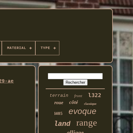
MATERIAL
TYPE
29-ae
l322
terrain
front
côté
roue
classique
evoque
l405
range
land
alliage