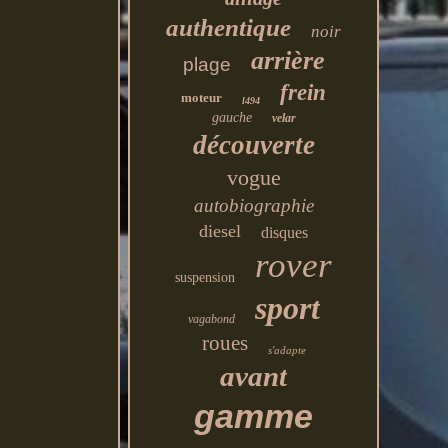
authentique
noir
arrière
plage
frein
moteur
l494
gauche
velar
découverte
vogue
autobiographie
diesel
disques
rover
suspension
sport
vagabond
roues
s'adapte
avant
gamme