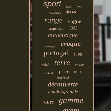
sport
front
l494
diesel
disques
range
vogue
l322
suspension
authentique
evoque
classique
portugal
l405
terre
côté
velar
plage
noir
s'adapte
vagabond
découverte
autobiographie
gamme
roues
avant