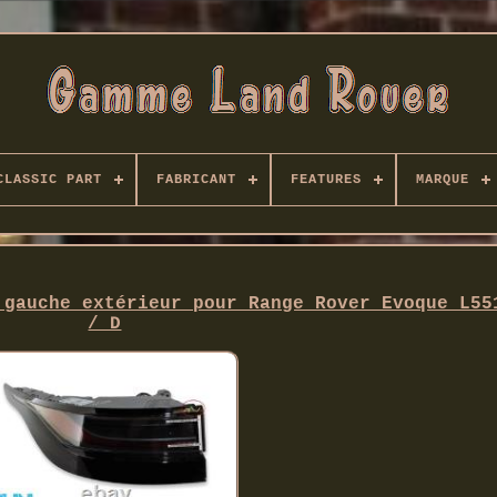
CLASSIC PART
FABRICANT
FEATURES
MARQUE
 gauche extérieur pour Range Rover Evoque L55
/ D