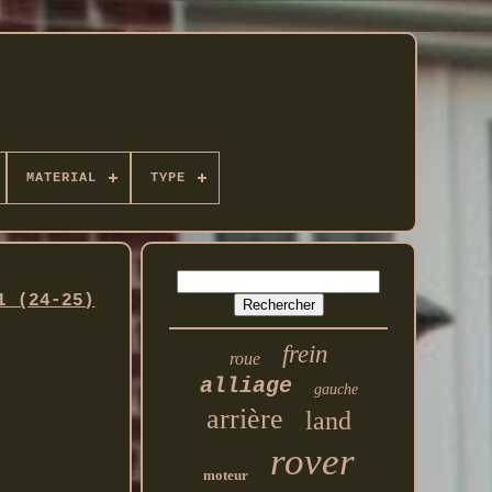
MATERIAL
TYPE
1 (24-25)
frein
roue
alliage
gauche
arrière
land
rover
moteur