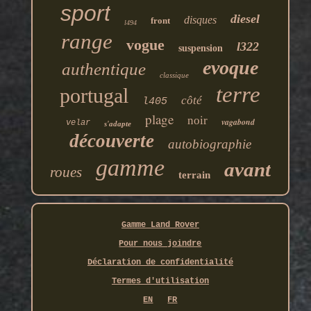
sport
diesel
disques
front
l494
range
vogue
l322
suspension
evoque
authentique
classique
terre
portugal
côté
l405
plage
noir
vagabond
velar
s'adapte
découverte
autobiographie
gamme
avant
roues
terrain
Gamme Land Rover
Pour nous joindre
Déclaration de confidentialité
Termes d'utilisation
EN
FR