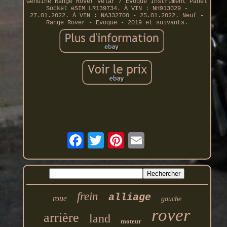
Genuine Range Rover Velar / Evoque Instrument Panel
Socket eSIM LR139734. À VIN : NH913029 -
27.01.2022. À VIN : NA332700 - 25.01.2022. Neuf -
Range Rover - Evoque - 2019 et suivants.
frein
alliage
roue
gauche
rover
arrière
land
moteur