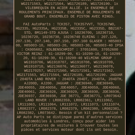
WG2171563, WG2171564, WG1726189, WG1726190. 1x
VILEBREQUIN EN ACIER ALLIÉ. 1x ENSEMBLE DE
ROULEMENTS PRINCIPAUX. ENSEMBLE DE ROULEMENTS DE
GRAND BOUT. ENSEMBLES DE PISTON AVEC RINGS.
FAI AutoParts : TCK357, TCK357VVT, TCK357WO,
HG2335, HG2335A, HG2335B, HG2335C, HG2335D, BB2167-
STD, BM1149-STD AJUSA : 10236700, 10236710,
10236720, 10236730, 10236740 ELRING : 207.120,
207.130, 207.140, 207.150, 207.160 GLASER : H85003-
00, H85003-10, H85003-20, H85003-30, H85003-40 IPSA
: CK005602, KOLBENSCHMIDT : 37051600, 37052600
VICTOR REINZ : 61-10299-00, 61-10299-10, 61-10299-
20, 61-10299-30, 61-10299-40 WILMINK GROUP :
WG1910706, WG1910707, WG1910708, WG1910709,
WG1910710, WG2136076, WG2136077, WG2136078,
WG2170257, WG2171560, WG2171561, WG2171562,
WG2171563, WG2171564, WG1726189, WG1726190. JAGUAR
: 204DTA LAND ROVER : 204DTA 204DT, 204DTA, 204DTH,
AJ200D, AJ200. JAGUAR : JDE36948, JDE36949,
JDE40055, JDE40056, JDE40057, JDE40059, JDE40060,
JDE40061, JDE36928, JDE36929, JDE36930, JDE36936,
JDE36937, JDE36938, JDE 36771, JDE36771, LR073642
LAND ROVER : LR082359, LR082361, LR111062,
LR111063, LR111064, LR111072, LR111073, LR111074,
LR082377, LR082378, LR082379, LR082380, LR082381,
LR082382, LR073642. Besoin d'un kit personnalisé ?
AP Auto Parts se distingue parmi d'autres services
automobiles à Londres, conçu pour aider les
propriétaires de voitures à trouver toutes les
pièces et services moteur dont ils ont besoin.