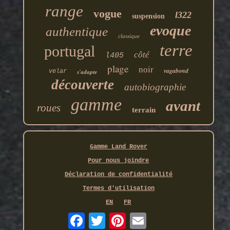
range
vogue
l322
suspension
evoque
authentique
classique
terre
portugal
côté
l405
plage
noir
vagabond
velar
s'adapte
découverte
autobiographie
gamme
avant
roues
terrain
Gamme Land Rover
Pour nous joindre
Déclaration de confidentialité
Termes d'utilisation
EN
FR