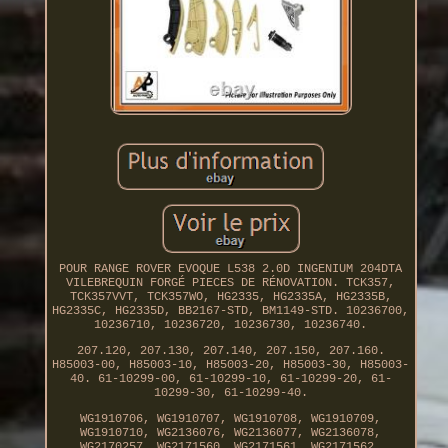
POUR RANGE ROVER EVOQUE L538 2.0D INGENIUM 204DTA
VILEBREQUIN FORGÉ PIECES DE RÉNOVATION. TCK357,
TCK357VVT, TCK357WO, HG2335, HG2335A, HG2335B,
HG2335C, HG2335D, BB2167-STD, BM1149-STD. 10236700,
10236710, 10236720, 10236730, 10236740.
207.120, 207.130, 207.140, 207.150, 207.160.
H85003-00, H85003-10, H85003-20, H85003-30, H85003-
40. 61-10299-00, 61-10299-10, 61-10299-20, 61-
10299-30, 61-10299-40.
WG1910706, WG1910707, WG1910708, WG1910709,
WG1910710, WG2136076, WG2136077, WG2136078,
WG2170257, WG2171560, WG2171561, WG2171562,