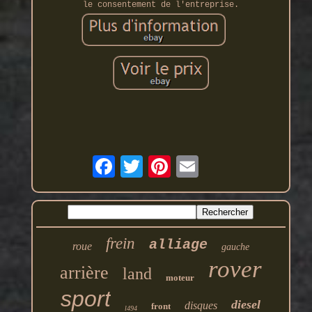
le consentement de l'entreprise.
frein
alliage
roue
gauche
rover
arrière
land
moteur
sport
diesel
disques
front
l494