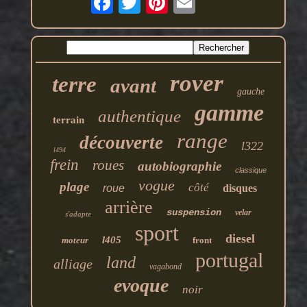
rover
terre
avant
gauche
gamme
authentique
terrain
range
découverte
l322
l494
frein
roues
autobiographie
classique
vogue
plage
côté
roue
disques
arrière
suspension
velar
s'adapte
sport
diesel
l405
moteur
front
portugal
land
alliage
vagabond
evoque
noir