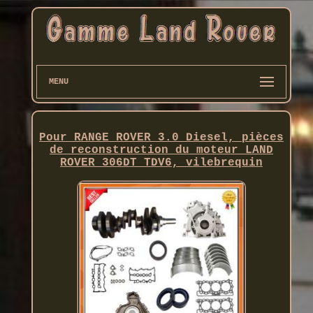
MENU
Pour RANGE ROVER 3.0 Diesel, pièces
de reconstruction du moteur LAND
ROVER 306DT TDV6, vilebrequin