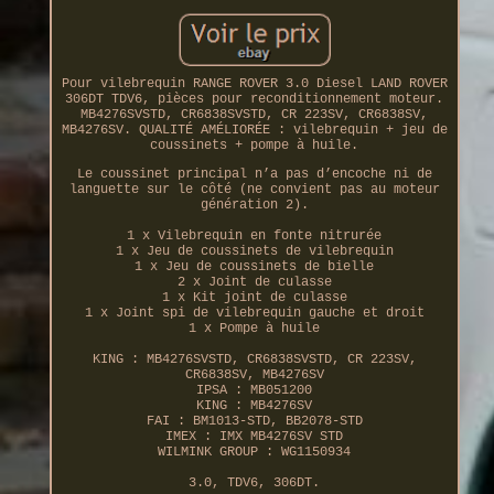
Pour vilebrequin RANGE ROVER 3.0 Diesel LAND ROVER
306DT TDV6, pièces pour reconditionnement moteur.
MB4276SVSTD, CR6838SVSTD, CR 223SV, CR6838SV,
MB4276SV. QUALITÉ AMÉLIORÉE : vilebrequin + jeu de
coussinets + pompe à huile.
Le coussinet principal n’a pas d’encoche ni de
languette sur le côté (ne convient pas au moteur
génération 2).
1 x Vilebrequin en fonte nitrurée
1 x Jeu de coussinets de vilebrequin
1 x Jeu de coussinets de bielle
2 x Joint de culasse
1 x Kit joint de culasse
1 x Joint spi de vilebrequin gauche et droit
1 x Pompe à huile
KING : MB4276SVSTD, CR6838SVSTD, CR 223SV,
CR6838SV, MB4276SV
IPSA : MB051200
KING : MB4276SV
FAI : BM1013-STD, BB2078-STD
IMEX : IMX MB4276SV STD
WILMINK GROUP : WG1150934
3.0, TDV6, 306DT.