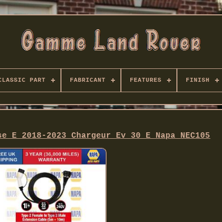
CLASSIC PART
FABRICANT
FEATURES
FINISH
se E 2018-2023 Chargeur Ev 30 E Napa NEC105