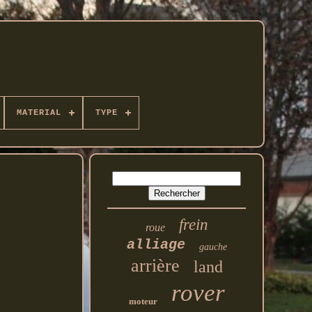
MATERIAL
TYPE
frein
roue
alliage
gauche
arrière
land
rover
moteur