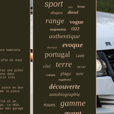
sport
front
l494
diesel
disques
range
vogue
l322
suspension
authentique
evoque
classique
nce nominale
portugal
l405
 afin de vous
terre
côté
velar
rez une pièce
plage
noir
ons dans
s'adapte
prix très
vagabond
découverte
 pièce en bon
me la pièce
autobiographie
gamme
llé et en
roues
au. Le SEUL
ar mon garage
avant
.