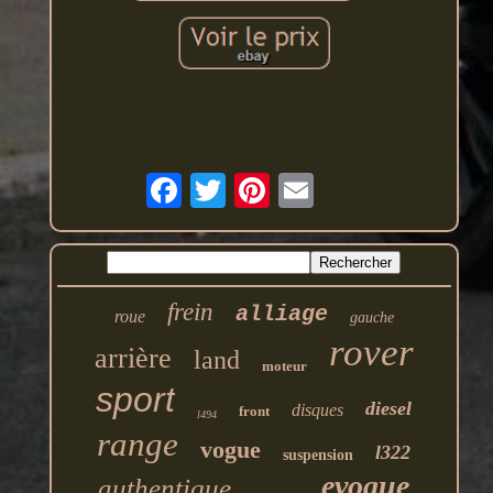
frein
alliage
roue
gauche
rover
arrière
land
moteur
sport
diesel
disques
front
l494
range
vogue
l322
suspension
evoque
authentique