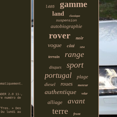
gamme
l405
land
classique
suspension
autobiographie
rover
noir
vogue
côté
l494
range
terrain
sport
disques
portugal
plage
roues
diesel
omatiquement.
moteur
authentique
velar
NDER 2.0 11-,
re numéro de
avant
alliage
terre
ffres. » Des
 Du lundi au
front