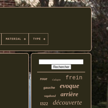
MATERIAL
TYPE
frein
roue
s'adapte
evoque
gauche
arrière
vagabond
découverte
l322