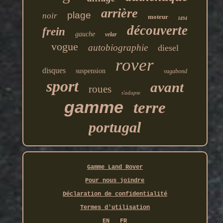
arrière
plage
noir
moteur
l494
découverte
frein
gauche
velar
vogue
autobiographie
diesel
rover
disques
suspension
vagabond
sport
avant
roues
s'adapte
gamme
terre
portugal
Gamme Land Rover
Pour nous joindre
Déclaration de confidentialité
Termes d'utilisation
EN
FR