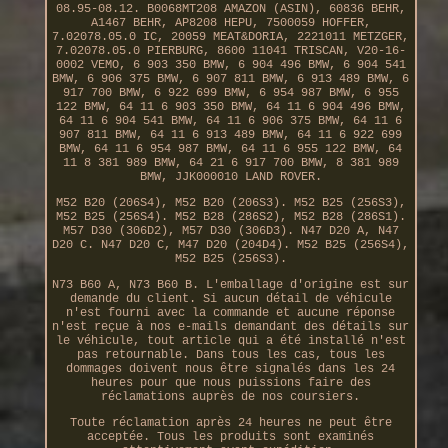
08.95-08.12. B0068MT208 AMAZON (ASIN), 60836 BEHR,
A1467 BEHR, AP8208 HEPU, 7500059 HOFFER,
7.02078.05.0 IC, 20059 MEAT&DORIA, 2221011 METZGER,
7.02078.05.0 PIERBURG, 8600 11041 TRISCAN, V20-16-
0002 VEMO, 6 903 350 BMW, 6 904 496 BMW, 6 904 541
BMW, 6 906 375 BMW, 6 907 811 BMW, 6 913 489 BMW, 6
917 700 BMW, 6 922 699 BMW, 6 954 987 BMW, 6 955
122 BMW, 64 11 6 903 350 BMW, 64 11 6 904 496 BMW,
64 11 6 904 541 BMW, 64 11 6 906 375 BMW, 64 11 6
907 811 BMW, 64 11 6 913 489 BMW, 64 11 6 922 699
BMW, 64 11 6 954 987 BMW, 64 11 6 955 122 BMW, 64
11 8 381 989 BMW, 64 21 6 917 700 BMW, 8 381 989
BMW, JJK000010 LAND ROVER.
M52 B20 (206S4), M52 B20 (206S3). M52 B25 (256S3),
M52 B25 (256S4). M52 B28 (286S2), M52 B28 (286S1).
M57 D30 (306D2), M57 D30 (306D3). N47 D20 A, N47
D20 C. N47 D20 C, M47 D20 (204D4). M52 B25 (256S4),
M52 B25 (256S3).
N73 B60 A, N73 B60 B. L'emballage d'origine est sur
demande du client. Si aucun détail de véhicule
n'est fourni avec la commande et aucune réponse
n'est reçue à nos e-mails demandant des détails sur
le véhicule, tout article qui a été installé n'est
pas retournable. Dans tous les cas, tous les
dommages doivent nous être signalés dans les 24
heures pour que nous puissions faire des
réclamations auprès de nos coursiers.
Toute réclamation après 24 heures ne peut être
acceptée. Tous les produits sont examinés