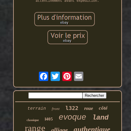
attentivement avant expédition.
l322
côté
roue
terrain
front
evoque
land
l405
classique
range
authentique
alliage