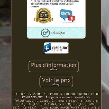
PIERBURG 7.02078.37.0 Pompe à eau supplémentaire OE
REMPLACEMENT. Pompe à eau supplémentaire
(électrique) s'adapte à : BMW 5 (E39), 5 (E60), 5
(E61), 6 (E63), 6 (E64), 7 (E38), 7 (E65, E66,
E67), X5 (E53) ; LAND ROVER RANGE ROVER III 2.0-6.0