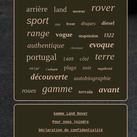
rover
arrière
land
moteur
sport
diesel
disques
front
l494
range
vogue
l322
suspension
evoque
authentique
classique
terre
portugal
côté
l405
plage
noir
vagabond
velar
s'adapte
découverte
autobiographie
gamme
avant
roues
terrain
Gamme Land Rover
Pour nous joindre
Déclaration de confidentialité